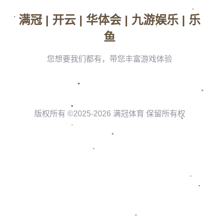
赛事将依旧不断。
特别是篮球板块，**2025年NBA总决赛**很可能会成为转折性时刻。
目前联盟正处于年轻才俊异军突起的阶段，如卢卡·东契奇、贾·莫兰
特等二十多岁的巨星，正在挑战勒布朗·詹姆斯等现役老将的统治
力。2025年的对决或许会呈现新老更替与巅峰竞技碰撞的奇妙局
面，值得每一位篮球迷守候直播。
足球方面，尽管2025年没有世界杯，但年度欧冠决赛、南美解放者
杯决赛等顶尖对决，依旧构成了足球赛场的最高殿堂。值得一提的
是，未来两年，沙特联赛的扩张趋势引发广泛关注。不少顶级球星
如C罗和内马尔选择加盟这些新兴联赛，这无疑为2025年足球舞台
增添了更多看点。
### **个体赛事与创新形式崛起**
近年来，电竞、极限运动、短跑对决等领域不断突破传统体育的界
限，成为了吸引年轻观众的潮流方向。2025年的电竞赛事，例如**
英雄联盟全球总决赛（S赛）**和**Dota 2国际邀请赛（TI）**，其规
模和商业收益有望再创新高，这些赛事现在已经能匹敌传统体育的
全球影响力。
极限运动方面，凭借高难度动作和极强的视觉冲击力，**滑板、冲
浪、自行车小轮车等运动**吸引了大量粉丝。虽然2025年不是奥运
大年，但极限运动领域的单项锦标赛依然看点十足。例如，X-
Games大赛年复一年的高标准举办，一直是展示极限选手尖端水平
的重要平台。