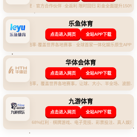
**年终稿｜体育“小年”同样精彩——2025年重要体育赛事展望**
随着近年来体育产业的迅猛发展，无论是大赛年还是“小年”，对全球
体育迷来说都值得期待。2025年，被许多人视为体育界的“小年”
——没有奥运会、没有足球世界杯。然而，即便没有这些顶级赛事
的光芒加持，这一年同样暗藏精彩亮点，各类国际体育赛事将为全
球体育迷带来一场场视觉盛宴。让我们以专业视角展望2025年的体
育舞台，**挖掘“小年”中的精彩潜力**。
### **洲际体育赛事，点亮“小年”**
尽管没有奥运会和世界杯，但洲际体育赛事将成为2025年的一大主
旋律。例如，**亚洲杯**将于当年上半年举行。作为亚洲足球领域的
顶级盛事，亚洲杯不仅是亚洲球队证明实力的重要平台，也是球迷
观察未来足球新星崛起的窗口。随着近年来亚足联辖区实力的显著
提升，亚洲杯在全球范围内的关注度逐年攀升，预计2025年的比赛
将掀起新一轮足球热潮。
此外，欧洲体育迷可重点关注**欧洲女子五人制室内足球锦标赛**和
**欧洲U21足球锦标赛**。近年来，欧洲女足的发展势头迅猛、观赏
性极高，而青年赛事则是未来巨星绽放的舞台。过去几届U21赛事
中，像基利安·姆巴佩、恩佐·费尔南德斯这样的新秀都曾展现过惊艳
表现，这也让2025年的赛事倍显期待。
### **职业联赛持续推进，巨星争锋全球瞩目**
职业联赛是一年四季都牵动无数观众心弦的重要组成部分，2025年
也不例外。从欧洲五大联赛到NBA等全球关注度极高的项目，顶级