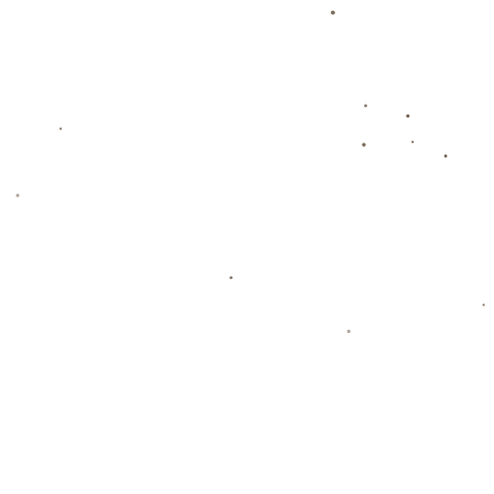
### **展望“小年”，体育魅力不减**