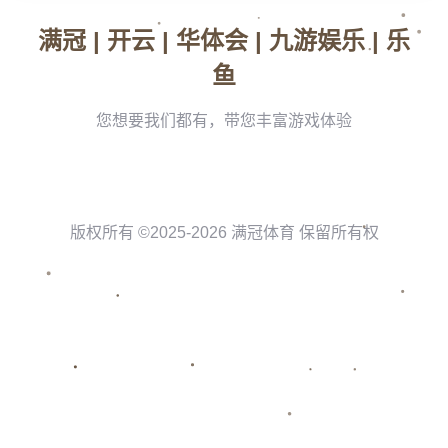
訓練場外，蓋利面臨的是恢復中的體能和心理挑戰。而在場內，他
需要重新適應比賽的節奏，這對一名曾經的主力來說無疑是一份無
形的壓力。不過，蓋利並未選擇輕言放棄。他持續進行康復訓練，
力求在不遠的將來重返賽場。這種對夢想的執著令人敬佩，但也讓
球隊的後續計劃變得更加充滿不確定性。
### 克里斯：穩步融入，邁向核心地位
與蓋利的掙扎相比，新加盟的克里斯顯得更加耀眼。他在數場比賽
中逐漸展現了自己的實力，並憑藉出色的表現快速贏得了教練和隊
友的認可。克里斯不僅僅是一名**強悍的得分手**，更是一位能靈活
組織進攻、迅速適應聯賽節奏的全能型選手。
尤其值得注意的是，他在數次關鍵時刻的絕佳表現，都突顯了他**處
變不驚的心理素質**和對比賽的敏銳嗅覺。例如，在對陣競爭對手的
關鍵之戰中，克里斯不僅完成了多次搶斷，更在比賽尾聲命中決勝
一球，讓球迷對他的未來更加期待。這種能力和態度，使其在短時
間內成為球隊的中流砥柱，甚至被視為新賽季的核心外援。