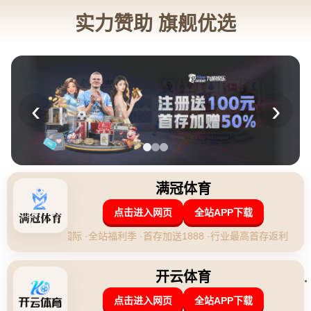
新闻中心
/NEWS
德尚：科曼&登貝萊可相互競爭，對手會害怕他們.
2026-04-29 19:10:44
返回列表
**德尚: 科曼&登贝莱的**双星纷圈让对手胆寒，这是法国国家队主教