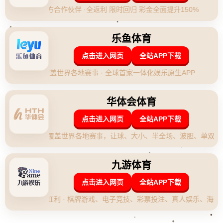
练德尚对这两位年轻前锋的极高评价。*德尚*的这番话不仅突显了两
位球员的个人能力，也为法国队在未来的国际大赛中注入了一剂强
心针。随着国际足坛的不断变革，科曼和登贝莱这两位速度与技术
并重的边路天才正成为球队争冠的重要砝码。
### *巅峰对决，竞争激烈的良性循环*
德尚提到，“科曼和登贝莱可以相互竞争，对手会害怕他们”。这绝非
夸张之词。科曼与登贝莱都在各自俱乐部中表现突出，前者在拜仁