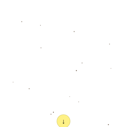
下一篇：青岛市南区帮家长“有效带娃” 这个寒假有欢乐也有收获.
微信公众号
Copyright 2024
Wending·问鼎娱乐（中国）官方网站-APP下
载入口
All Rights by
问鼎娱乐网页