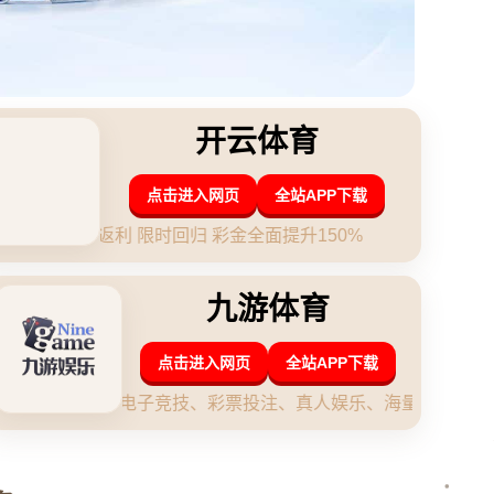
您所在的位置是：
首页
>
新闻中心
治下首次丢球
回列表