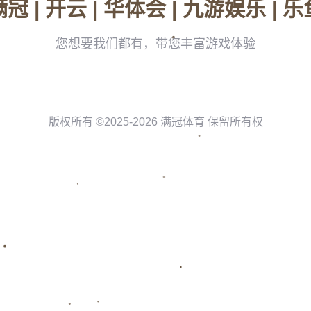
格兰队以其稳固的防守体系闻名。然而，在卡斯利治的带领下，这支从未
探讨这次事件的背后原因及其对英格兰队的战术启示。
次被攻破**
英格兰队主教练以来，球队以**顽强的防守和坚不可摧**的门线著称。
来，依靠稳固的防线保持不失球可谓是英格兰的制胜之道。那么此次被希
*
，英格兰队这次失球并非因为防线漏洞，而是希腊队在进攻中出其不意的发
得分机会。而英格兰队在瞬间的**防守布局**中出现了细微的不协调，
为球迷和专家热议的话题。