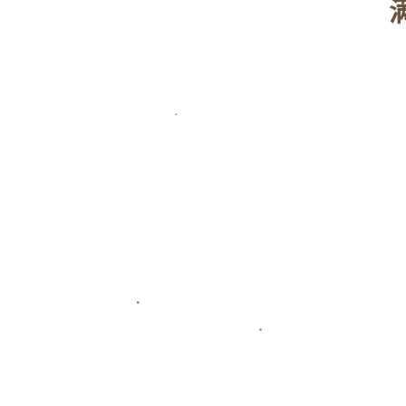
**前言**
在国际足坛，英
论。本篇文章将
**稳固的防线首
自卡斯利治担任
的比赛。长期以
**失球原因探究*
从录像分析来看
攻创造了绝佳的
发生变化，也成