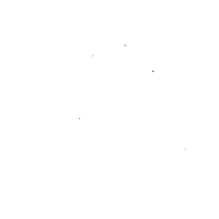
**战术调整的必要