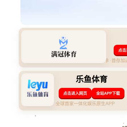
新闻中心
/NEWS
公司新闻
行业动态