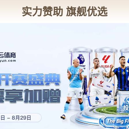
首页
关于我们
产品中心
新闻资讯