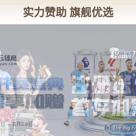
首页
关于我们
产品中心
新闻资讯