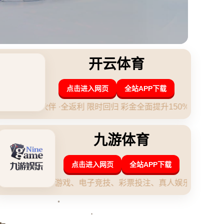
您所在的位置是：
首页
>
新闻中心
握晋16强主动权.
回列表