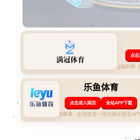
新闻中心
/NEWS
公司新闻
行业动态