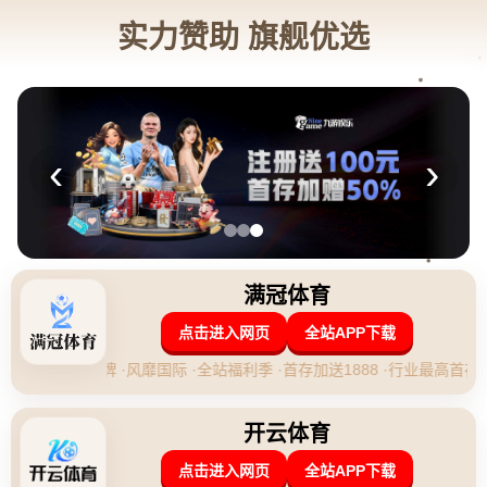
新闻中心
/NEWS
22／23賽季歐冠第4輪比爾森勝利2-4拜仁慕尼黑 拜仁4場全
獲勝提前晉級.
2026-04-29 19:10:44
返回列表