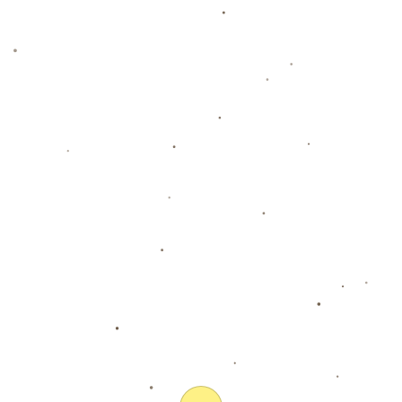
下一篇：国际帆板大师赛11月扬帆上海，在江南水乡体验运动的
激情.
微信公众号
Copyright 2024
Wending·问鼎娱乐（中国）官方网站-APP下
载入口
All Rights by
问鼎娱乐网页