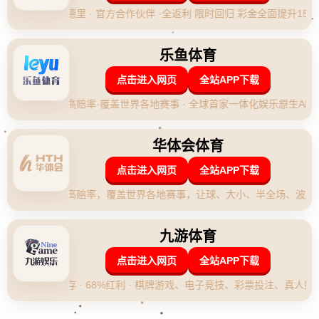
**探讨拜仁慕尼黑的成功秘诀：抢先晋级欧冠淘汰赛**
在2022/23赛季的欧冠联赛第4轮，拜仁慕尼黑以4-2的比分战胜比尔
森胜利，成功实现小组赛四连胜并提前晋级淘汰阶段。这场比赛不
仅展现了拜仁的强大实力，也为球队的战术策略和整体表现提供了
生动的案例分析。**在这一场胜利中究竟蕴含了哪些值得借鉴的成功
因素？**
**赛事回顾：拜仁的精彩表现**
首先，让我们简要回顾这场比赛。在与比尔森胜利的对决中，拜仁
慕尼黑表现出了超群的攻击力和团队协作能力。*从开场不久，拜仁
就凭借强大的阵容压制对手，连续打入多球，迅速确立领先优势。
虽然比尔森胜利随后奋力拼搏打入两球，但拜仁稳住阵脚，将胜利
牢牢握在手中。*
**强大的阵容深度**