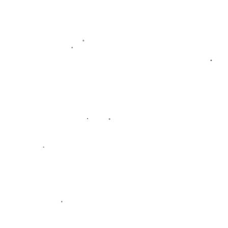
另外，活塞防守