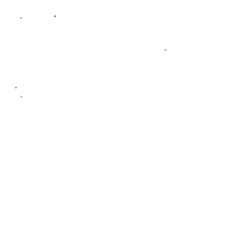
的成功还依赖于其高效的**换防策略**。一旦对方球员进行挡拆，活塞