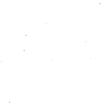
能够迅速切换防守人选，避免对手轻松得分。这种灵活性使得对