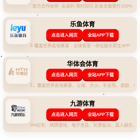
在竞技体育中，速度和空间的掌控往往是决定胜负的关键因素。在
最近一场备受瞩目的比赛后，**鲁本-内维斯**（Ruben Neves）发
出了一个值得深思的观点：尽管他的球队在比赛中寻找空间时缺乏
速度，但他们始终保持了取胜的机会。这个看似简单的观察实际上
揭示了足球比赛中复杂的战术平衡。
### 前言
在竞争激烈的顶级联赛中，球队如何在不具备速度优势的情况下依
然创造获胜机会呢？这不仅关乎场上球员的个人技术，更涉及整体
战术的战略布局及球员之间的默契配合。通过分析鲁本-内维斯的这
一观点，我们可以深入了解足球比赛中的一些微妙之处，以及如何
利用战术智慧弥补速度上的不足。