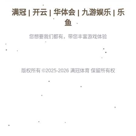
夫，各具特色。每种活动对参与者的身体素质、技能要求和心理素
质有不同的挑战。因此，能够实时获得这些体育项目信息和活动安
排的渠道尤为重要。**体育资讯软件**正是应对这种需求的利器，通
过它，用户可以随时接收最新的赛事安排、运动技巧和相关健身资
讯。
**主题二：体育资格信息网的重要性**
对于希望在体育行业获得职业发展的人士来说，特定的体育资格认
证是必不可少的。这些认证不仅验证了个人的专业能力，也提供了
行业认可。通过**体育资格信息网官网**这一平台，用户可以便捷地
获取各种国际和国家级的认证资讯。这些信息对于体育从业者的职
业规划和发展具有战略性意义。
**案例分析：**
以“国家级教练资格认证”为例，某体育教练通过在体育资格信息网官
网查询，成功获取了**全国足球教练资格证书**的相关流程及考试时
间安排。在此过程中，他利用**体育资讯软件**来进行备考，软件中
集成的历年考试题库和模拟测试功能，使他能够更系统地准备考
试，最终顺利通过认证。这一经验也启发了更多的同行关注和利用
这一线上资源平台。
**主题三：科技促进体育信息的整合与传播**