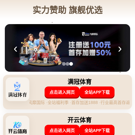
新闻中心
/NEWS
体育活动通讯稿体育资格信息网官网体育资讯软件.
2026-04-29 19:10:44
返回列表
**前言：**