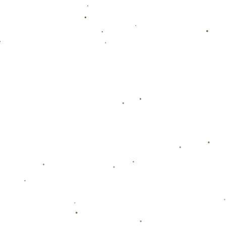
体育产业的整体进步。
上一篇：强硬！周鹏底线突破维金斯打进造犯规
下一篇：跳过选秀 CUBA第一控卫贾明儒直接签约广州龙狮
微信公众号
Copyright 2024
Wending·问鼎娱乐（中国）官方网站-APP下