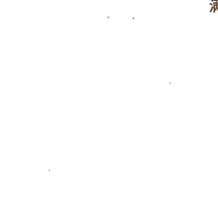
**咸宁中级人民
在法律的审判面
消息，**咸宁
影响力，正提醒
### **案件概
李铁，这位曾经
等多项指控，给
球管理层的生涯
如此高额的刑罚
零容忍的态度。
### **提交上
面对一审审判书
指控的真实性或