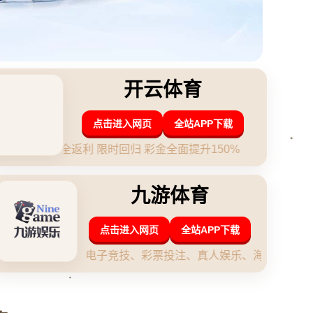
您所在的位置是：
首页
>
新闻中心
前被判20年.
回列表