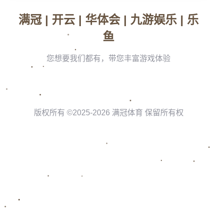
随着他坚定表态“不回泰山队”，**球迷的疑虑**进一步加深。这种明
显的态度反差，不难让人联想到球员与俱乐部之间可能存在的内部
矛盾。小摩托的快乐晒照，是否是在表达对现状无奈的抗议？又或
者，这仅仅是他个性张扬的表现？种种猜测不断涌现，却始终没有
定论。