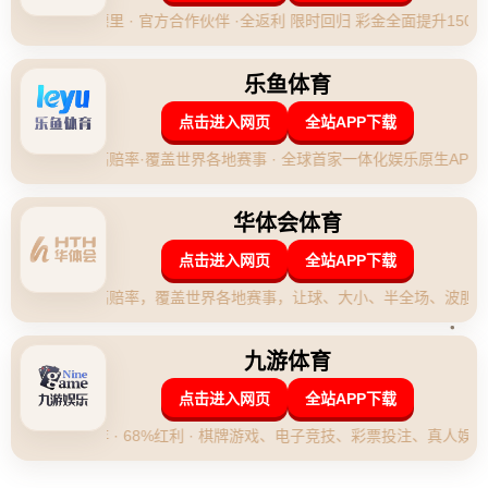
**快船球迷墙的隐藏魔力与巨蛋大屏的视觉震撼**
在体育场馆的营造中，科技与设计的创新已经成为不可或缺的元
素。尤其是篮球赛场，如何以焕然一新的视觉体验吸引观众成为了
设计师们的重要课题。在这一潮流中，洛杉矶快船队球场内的球迷
墙和巨蛋大屏书写了视觉盛宴的传奇篇章。本文将深入探索这两者
之间的关系，揭示其中的**设计巧思**与技术革新。