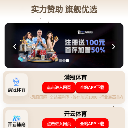
新闻中心
/NEWS
字母：没注意到快船球迷墙 直觉巨蛋那个大屏太不可思议
了.
2026-04-29 19:10:44
返回列表