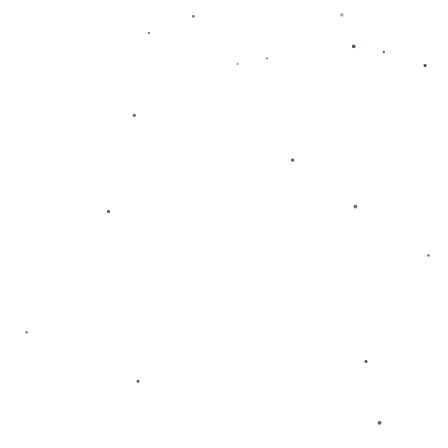
**不断进步的未来**
尽管已经获得诸多赞誉和荣誉，罗德里显然并未满足于现状。他在
训练中的自律和比赛中的专注，让人相信他还有进一步提升的潜