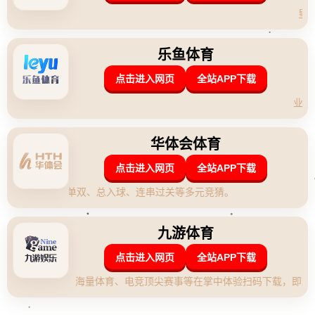
在现代足球的舞台上，中场位置常常是球队成功的关键。近年来，
越来越多业内人士将目光投向了曼彻斯特城队的罗德里。近日，知
名教练瓜迪奥拉称赞罗德里是欧洲现今最佳的中场球员，希望他能
够继续在职业生涯中取得突破。这一言论不仅引发了足球爱好者的
热烈讨论，也使得罗德里成为媒体关注的焦点。
**罗德里的上升轨迹**
罗德里，从年轻的新星到如今的中场核心，他的职业生涯如同火箭
般迅速上升。他拥有出色的控球能力、精确的传球以及冷静的场上
判断力，成为曼城队内不可或缺的一环。瓜迪奥拉之所以给予他如
此高的评价，正是基于罗德里出色的综合素质和在比赛中稳定的表
现。