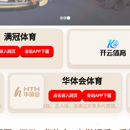
21-22賽季西甲聯賽第21輪比
2026-04-29 19:10:44
返