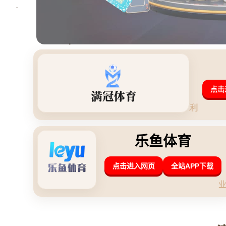
新闻中心
/NEWS
公司新闻
行业动态