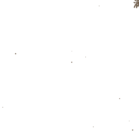
### 21-2
西甲聯賽一直以
球隊關鍵戰和個
---
#### 皇家馬
皇家馬德里本輪
與維尼修斯**
*32歲的本澤
后防，他的兩粒
這一場比賽標誌
---