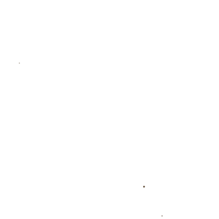
，他們最終僅以1-1戰平。而此役最受關注的莫過於**加維和阿