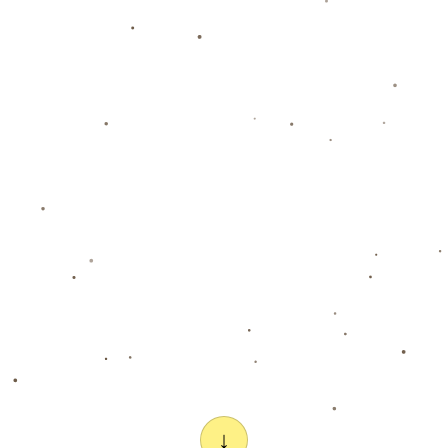
勝局.
下一篇：阿森納皇家社會深談 梅裏諾靜候佳音.
微信公众号
Copyright 2024
Wending·问鼎娱乐（中国）官方网站-APP下
载入口
All Rights by
问鼎娱乐网页