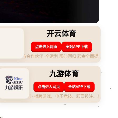
您所在的位置是：
首页
>
新闻中心
二度阿什拉夫打進處子球.
回列表