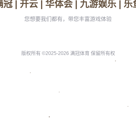
局：意甲第1轮，贝内文托2-5不敌国际米兰**
局总是引人注目，而本赛季第1轮的比赛尤为精彩。*国际米兰*以5-2大
重要一步，也突显了球队新援的闪亮表现。
度：稳定射手确保胜利**
，这位比利时前锋，再次证明了他的卓越实力。在对阵贝内文托的比赛中，
了制胜的基础。上赛季，这位前锋已经成为了国米的射手王，而本赛季的