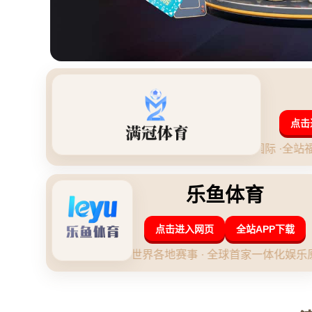
新闻中心
/NEWS
公司新闻
行业动态