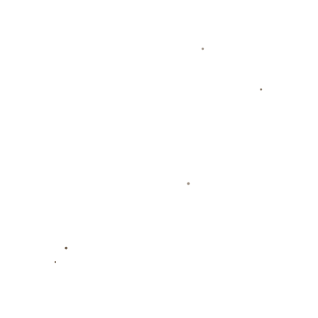
击力，需要对手们作出更为精准的战术调整。这不仅为其他球