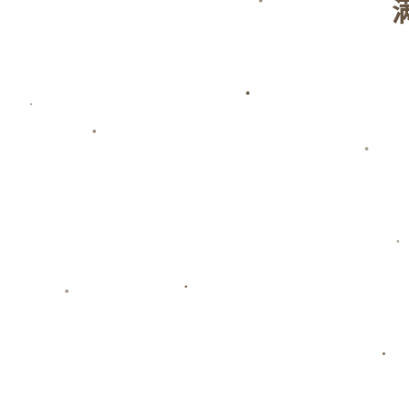
**2024年中
隨著2024年
峰對決，更讓冠
### **創造
在漫長的比賽中
熱門的深圳隊，
今更是在洋河夢