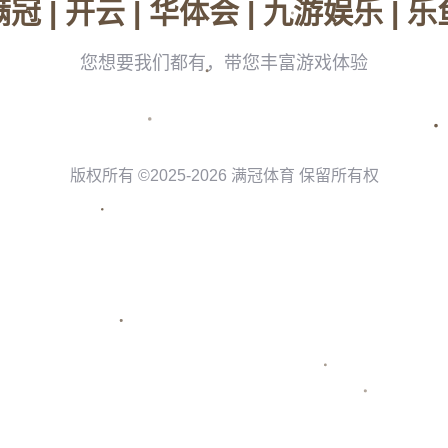
國籃球洋河夢之藍北京賽區：北京宏福榮膺冠軍，引領時代新篇章**
籃球賽季的落幕，中國籃球聯賽中的一項焦點賽事——洋河夢之藍北京賽區
軍隊伍——**北京宏福**贏得眾多觀眾的贊譽。他們憑藉全隊的智慧與
歷史的北京宏福：堅持與榮耀背後**
，北京宏福運用的是靈活的戰術體系與團結的球隊精神。他們從小組賽一
最終站在了決賽舞台上。北京宏福的勝利不是偶然，而是多年沉澱與堅持
之藍北京賽區中成功封王，證明了他們具備競爭頂尖榮譽的實力。