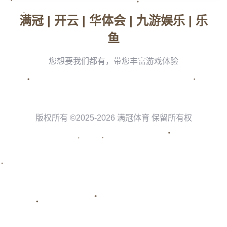
欧冠的壮举。在这样**辉煌的成就**后，他成为了上海海港队的头号
引援目标。巨额的转会费和丰厚的年薪，让他成为了当时足坛中最
赚钱的球员之一。海港队也因他的加盟，实力大增，赢得了多次联
赛桂冠。
**身价为何骤降？**
然而，随着时间流逝，奥斯卡的状态逐渐下滑，伤病的困扰和年龄