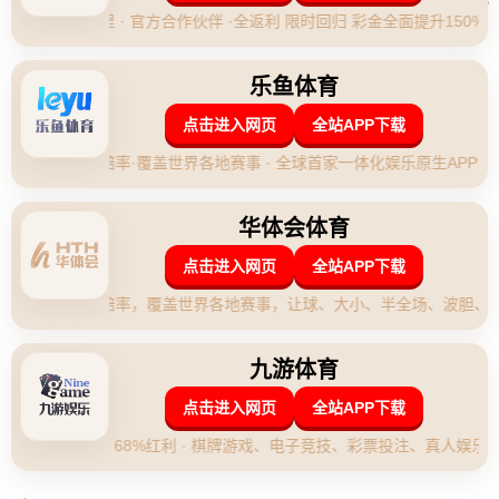
奥斯卡，这位被誉为**足坛天才**的球员，曾是无数俱乐部争相追逐
的对象。他的职业生涯辉煌无比，在八年的时间里拿下了五个联赛
冠军，并赚取了高达2亿欧元。然而，现如今他的身价却仅剩400万
欧元。这一反差巨大的变迁不仅令人唏嘘，也引发了对职业球员身
价浮动的深思。
**职业生涯的巅峰时期**
奥斯卡的职业生涯可谓是璀璨夺目。他在切尔西的高光表现，为他
赢来了许多荣誉，其中最为人津津乐道的便是帮助球队夺得英超和