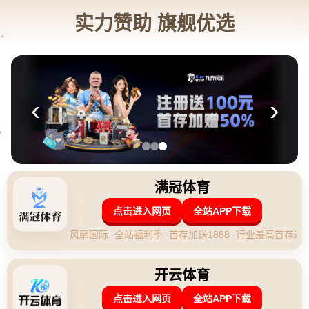
新闻中心
/NEWS
周琦今日从澳大利亚出发 前往日本与男篮会合
2026-04-29 19:10:44
返回列表
**周琦今日从澳大利亚出发 前往日本与男篮会合**