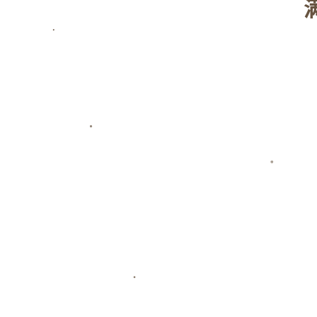
# 切尔西约20