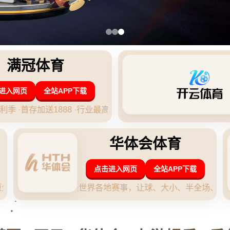
切爾西約2000萬歐元簽約門將彭德斯
2026-04-29 19:10:44
返