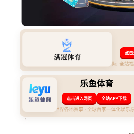
新闻中心
/NEWS
公司新闻
行业动态