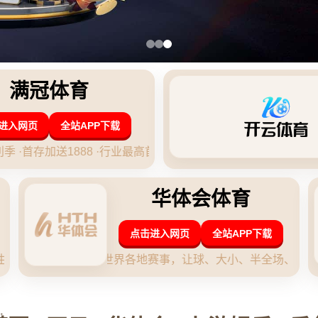
官方：浙江队主帅乔迪离任，执教4年
2026-04-29 19:10:44
返