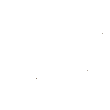
**总结与启示**