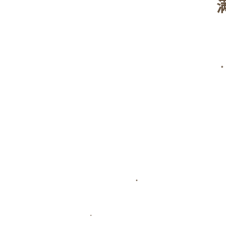
**浙江队主帅
在足球世界中，
他不仅两次率领
队主帅乔迪离任
**乔迪的战术理
作为一名富有经
队球星不多的短
结构化防守**
乔迪执教的第二
对强队时能够从