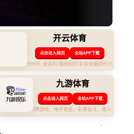
您所在的位置是：
首页
>
新闻中心
科·馬森.
回列表