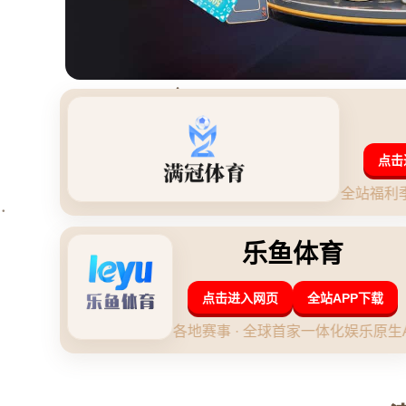
新闻中心
/NEWS
公司新闻
行业动态