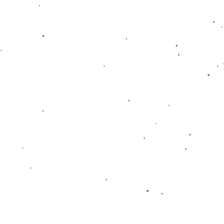
通过不断的努力与拼搏，再次书写中国足球新的辉煌篇章。
上一篇：記者透露：馬萊萊預計康復期為4至6周，兩周後申花會
讓球員再做核磁共振檢查.
下一篇：巴薩血賺！阿圭羅德佩與加西亞三人自由身加盟球隊.
微信公众号