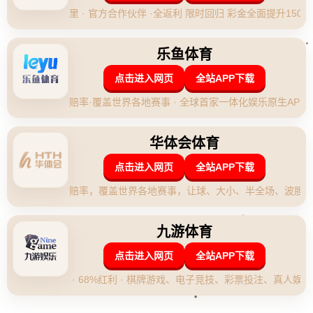
### 记者：国足输中国香港未列入国际A级赛，亚洲杯捞分是正路
在中国足球的历史长河中，国内外赛事的分类、积分制度以及对球
队发展的影响，始终是球迷和媒体关注的焦点。近日，国足在与中
国香港的热身赛中失利，然而这场比赛并未被列入国际A级赛，引发
了广泛讨论。有专家指出，**亚洲杯捞分将是国足应对当前挑战的正
路**。本文将探讨这一话题，分析国足在未来亚洲杯的机会以及对球
迷的意义。
**热身赛与A级赛的区别**
首先，我们需要明确热身赛与国际A级赛的差异。**国际A级赛**是由
国际足球联合会（FIFA）认定的正式比赛，这类比赛的结果将对球
队的国际排名产生直接影响。而热身赛则多用于球队的战术演练与
球员磨合，不会计入国际排名。因此，国足虽在与中国香港的比赛
中遭遇失利，但由于此战不被认定为正式比赛，其影响是相对有限
的。
这种安排意味着国足在国际排名上的负面影响不会加剧，球队仍然
有机会通过其他赛事来挽回形象和积分。**亚洲杯**作为亚洲足球的
顶级赛事，是国足重新赢得球迷信心的重要舞台。近年来，国足在
洲际赛事中的表现起伏不定，因此在即将到来的亚洲杯中，全队的
凝聚力与战斗力将成为决定成败的关键因素。
**积分的重要性**